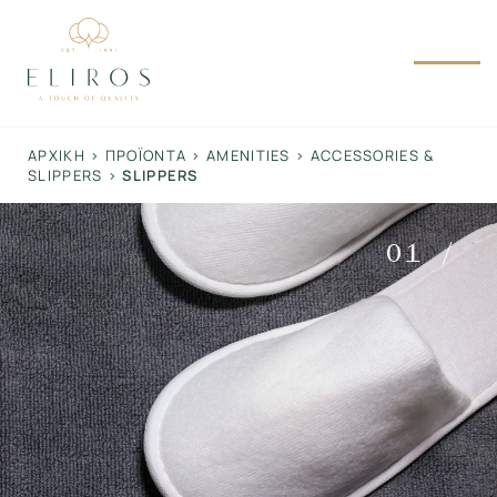
Skip
to
content
ΑΡΧΙΚΉ
>
ΠΡΟΪΌΝΤΑ
>
AMENITIES
>
ACCESSORIES &
SLIPPERS
>
SLIPPERS
01