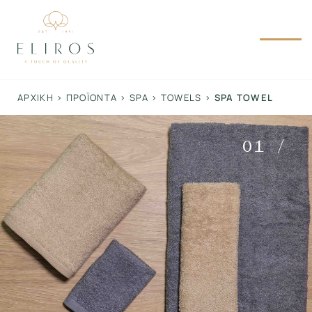
Skip
to
content
ΑΡΧΙΚΉ
>
ΠΡΟΪΌΝΤΑ
>
SPA
>
TOWELS
>
SPA TOWEL
01