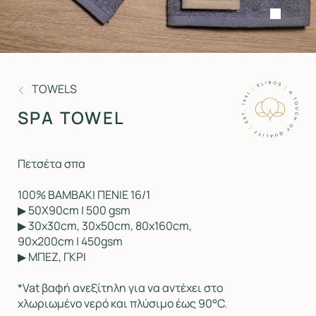
TOWELS
SPA TOWEL
Πετσέτα σπα
100% ΒΑΜΒΑΚΙ ΠΕΝΙΕ 16/1
▶ 50X90cm | 500 gsm
▶ 30χ30cm, 30x50cm, 80x160cm,
90x200cm | 450gsm
▶ ΜΠΕΖ, ΓΚΡΙ
*Vat βαφή ανεξίτηλη για να αντέχει στο
χλωριωμένο νερό και πλύσιμο έως 90°C.