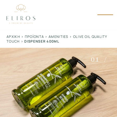
Skip
to
content
ΑΡΧΙΚΉ
>
ΠΡΟΪΌΝΤΑ
>
AMENITIES
>
OLIVE OIL QUALITY
TOUCH
>
DISPENSER 400ML
01